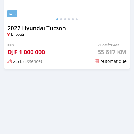
6
2022 Hyundai Tucson
Djibouti
PRIX
KILOMÉTRAGE
DJF
1 000 000
55 617 KM
2,5 L
(Essence)
Automatique
Publié il y a plus d'un an