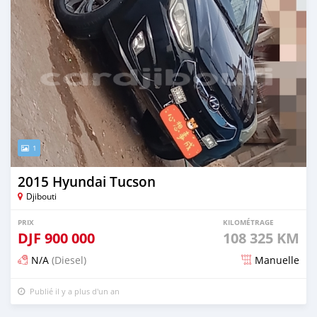
1
2015 Hyundai Tucson
Djibouti
PRIX
KILOMÉTRAGE
DJF
900 000
108 325 KM
N/A
(Diesel)
Manuelle
Publié il y a plus d'un an