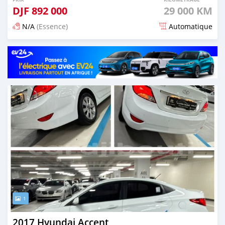
DJF
892 000
29 000 KM
N/A
(Essence)
Automatique
Publié il y a 5 mois
1
2017 Hyundai Accent