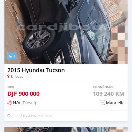
1
2015 Hyundai Tucson
Djibouti
PRIX
KILOMÉTRAGE
DJF
900 000
109 240 KM
N/A
(Diesel)
Manuelle
Publié il y a environ un an