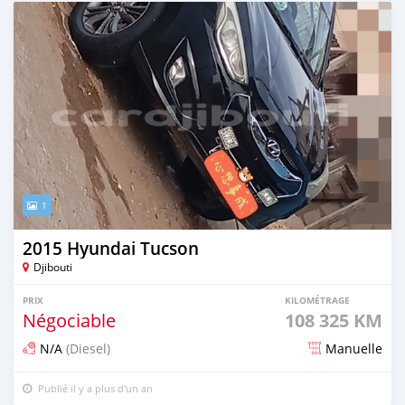
1
2015 Hyundai Tucson
Djibouti
PRIX
KILOMÉTRAGE
Négociable
108 325 KM
N/A
(Diesel)
Manuelle
Publié il y a plus d'un an