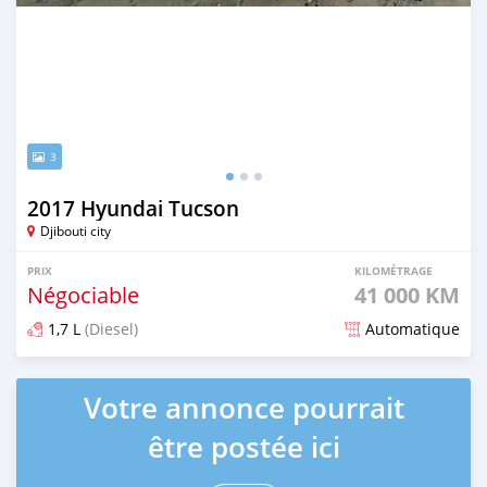
3
2017 Hyundai Tucson
Djibouti city
PRIX
KILOMÉTRAGE
Négociable
41 000 KM
1,7 L
(Diesel)
Automatique
Publié il y a 8 mois
Votre annonce pourrait
être postée ici