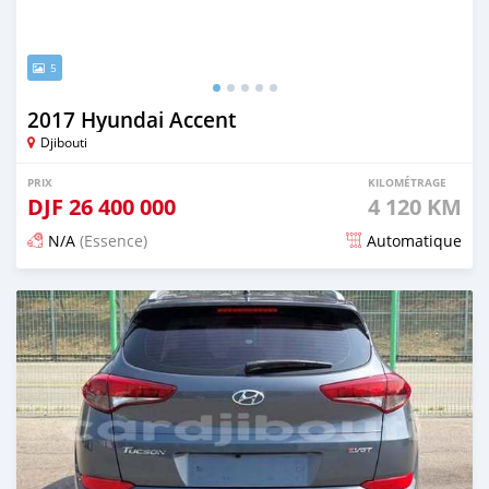
5
2017 Hyundai Accent
Djibouti
PRIX
KILOMÉTRAGE
DJF
26 400 000
4 120 KM
N/A
(Essence)
Automatique
Publié il y a 12 mois