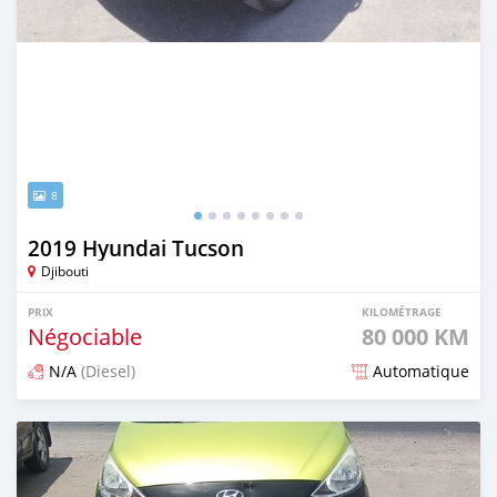
8
2019 Hyundai Tucson
Djibouti
PRIX
KILOMÉTRAGE
Négociable
80 000 KM
N/A
(Diesel)
Automatique
Publié il y a 4 mois