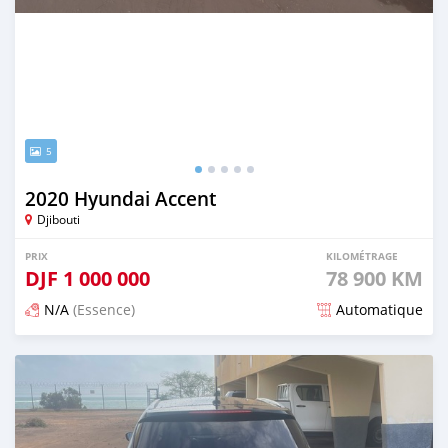
5
2020 Hyundai Accent
Djibouti
PRIX
KILOMÉTRAGE
DJF
1 000 000
78 900 KM
N/A
(Essence)
Automatique
Publié il y a 6 mois