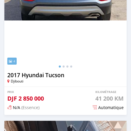
4
2017 Hyundai Tucson
Djibouti
PRIX
KILOMÉTRAGE
DJF
2 850 000
41 200 KM
N/A
(Essence)
Automatique
Publié il y a 12 mois