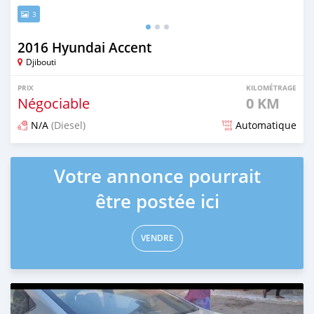
3
2016 Hyundai Accent
Djibouti
PRIX
KILOMÉTRAGE
Négociable
0 KM
N/A
(Diesel)
Automatique
Publié il y a plus d'un an
Votre annonce pourrait
être postée ici
VENDRE