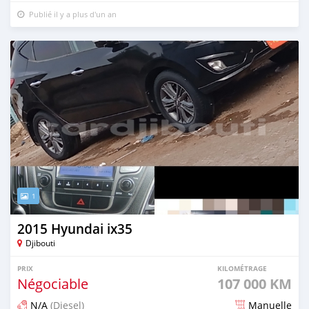
Publié il y a plus d'un an
1
2015 Hyundai ix35
Djibouti
PRIX
KILOMÉTRAGE
Négociable
107 000 KM
N/A
(Diesel)
Manuelle