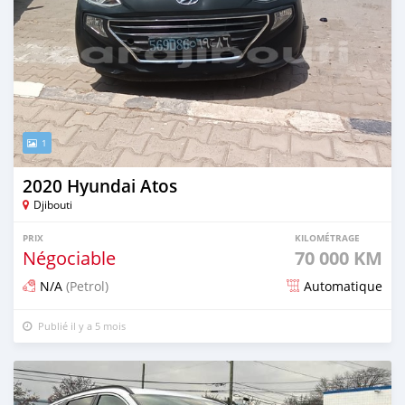
1
2020 Hyundai Atos
Djibouti
PRIX
KILOMÉTRAGE
Négociable
70 000 KM
N/A
(Petrol)
Automatique
Publié il y a 5 mois