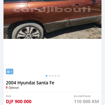
5
2004 Hyundai Santa Fe
Djibouti
PRIX
KILOMÉTRAGE
DJF
900 000
110 000 KM