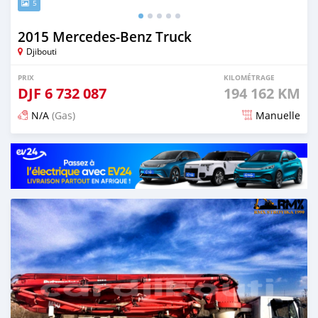
5
2015 Mercedes‒Benz Truck
Djibouti
PRIX
KILOMÉTRAGE
DJF
6 732 087
194 162 KM
N/A
(Gas)
Manuelle
Publié il y a plus de 5 ans