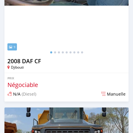
9
2008 DAF CF
Djibouti
PRIX
Négociable
N/A
(Diesel)
Manuelle
Publié il y a plus de 3 ans