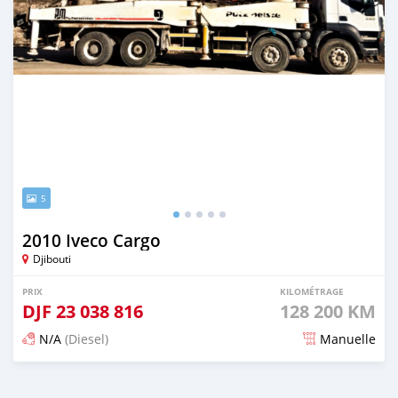
5
2010 Iveco Cargo
Djibouti
PRIX
KILOMÉTRAGE
DJF
23 038 816
128 200 KM
N/A
(Diesel)
Manuelle
Publié il y a plus de 5 ans