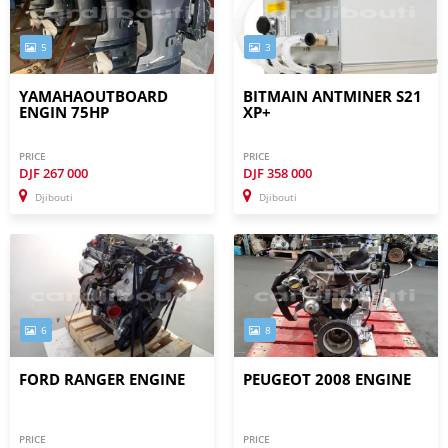
5
3
YAMAHAOUTBOARD
BITMAIN ANTMINER S21
ENGIN 75HP
XP+
PRICE
PRICE
DJF
267 000
DJF
358 000
Djibouti
Djibouti
6
8
FORD RANGER ENGINE
PEUGEOT 2008 ENGINE
PRICE
PRICE