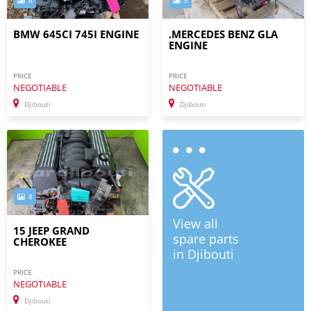
8
5
BMW 645CI 745I ENGINE
.MERCEDES BENZ GLA
ENGINE
PRICE
PRICE
NEGOTIABLE
NEGOTIABLE
Djibouti
Djibouti
8
View all
15 JEEP GRAND
spare parts
CHEROKEE
in Djibouti
PRICE
NEGOTIABLE
Djibouti