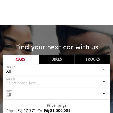
Find your next car with us
CARS
BIKES
TRUCKS
BRAND
MODEL
CITY
Price range
Fdj 17,771
Fdj 81,000,001
From
To