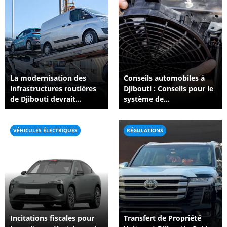
La modernisation des
Conseils automobiles à
infrastructures routières
Djibouti : Conseils pour le
de Djibouti devrait
système de
améliorer le transport de
refroidissement de votre
véhicules et la logistique
voiture en cas de fortes
automobile.
chaleurs
VÉHICULES ÉLECTRIQUES
RÉGULATIONS
Incitations fiscales pour
Transfert de Propriété