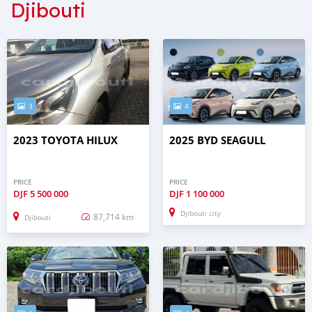
Djibouti
3
4
2023 TOYOTA HILUX
2025 BYD SEAGULL
PRICE
PRICE
DJF
5 500 000
DJF
1 100 000
Djibouti city
87,714 km
Djibouti