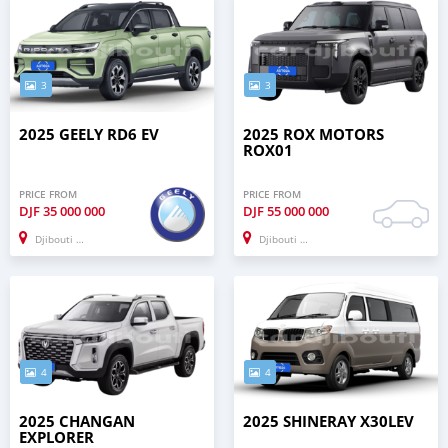
3
3
2025 GEELY RD6 EV
2025 ROX MOTORS
ROX01
PRICE FROM
PRICE FROM
DJF
35 000 000
DJF
55 000 000
Djibouti city
Djibouti city
4
4
2025 CHANGAN
2025 SHINERAY X30LEV
EXPLORER