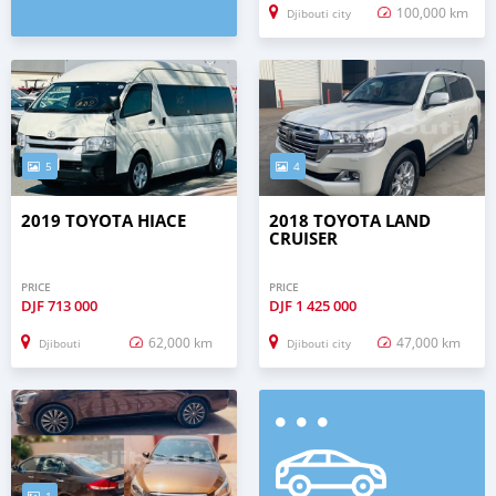
100,000 km
Djibouti city
5
4
2019 TOYOTA HIACE
2018 TOYOTA LAND
CRUISER
PRICE
PRICE
DJF
713 000
DJF
1 425 000
62,000 km
47,000 km
Djibouti
Djibouti city