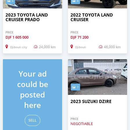
6
4
2023 TOYOTA LAND
2022 TOYOTA LAND
CRUISER PRADO
CRUISER
PRICE
PRICE
DJF
1 605 000
DJF
71 200
24,000 km
48,000 km
Djibouti city
Djibouti
Your ad
could be
7
posted
2023 SUZUKI DZIRE
here
PRICE
SELL
NEGOTIABLE