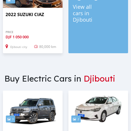
1
View all
cars in
2022 SUZUKI CIAZ
Djibouti
PRICE
DJF
1 050 000
80,000 km
Djibouti city
Buy Electric Cars in
Djibouti
3
2