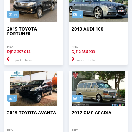
16
10
2015 TOYOTA
2013 AUDI 100
FORTUNER
PRIX
PRIX
DJF
2 397 014
DJF
2 856 939
Import - Dubai
Import - Dubai
8
15
2015 TOYOTA AVANZA
2012 GMC ACADIA
PRIX
PRIX