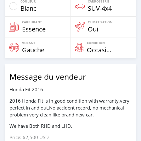
COULEUR
CARROSSERIE
Blanc
SUV‒4x4
CARBURANT
CLIMATISATION
Essence
Oui
VOLANT
CONDITION
Gauche
Occasion
Message du vendeur
Honda Fit 2016
2016 Honda Fit is in good condition with warranty,very
perfect in and out,No accident record, no mechanical
problem very clean like brand new car.
We have Both RHD and LHD.
Price: $2,500 USD