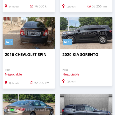
76 000 km
53 256 km
Djibouti
Djibouti
2
15
2016 CHEVLOLET SPIN
2020 KIA SORENTO
PRIX
PRIX
Négociable
Négociable
Djibouti
62 000 km
Djibouti