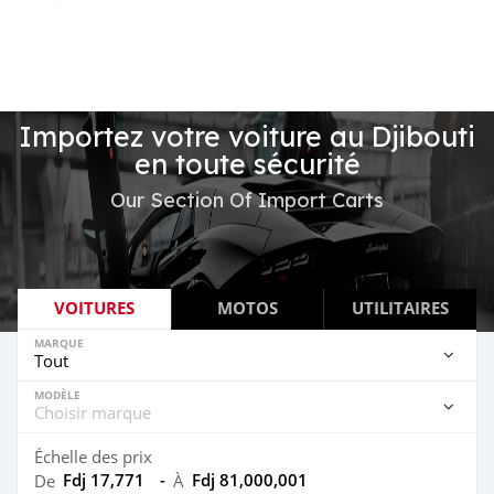
Importez votre voiture au Djibouti
en toute sécurité
Our Section Of Import Carts
VOITURES
MOTOS
UTILITAIRES
MARQUE
MODÈLE
Échelle des prix
Fdj 17,771
-
Fdj 81,000,001
De
À