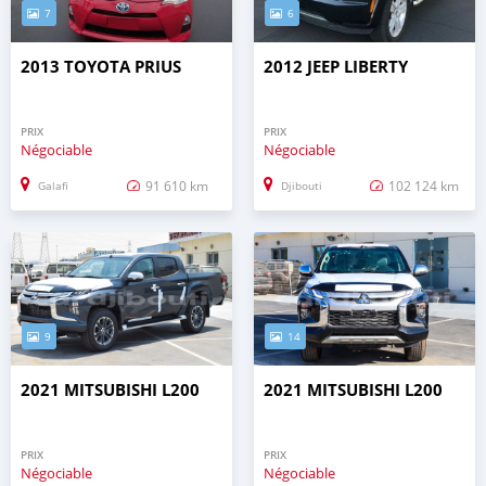
7
6
2013 TOYOTA PRIUS
2012 JEEP LIBERTY
PRIX
PRIX
Négociable
Négociable
91 610 km
102 124 km
Galafi
Djibouti
9
14
2021 MITSUBISHI L200
2021 MITSUBISHI L200
PRIX
PRIX
Négociable
Négociable