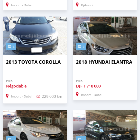
Import - Dubai
Djibouti
6
3
2013 TOYOTA COROLLA
2018 HYUNDAI ELANTRA
PRIX
PRIX
Négociable
DJF
1 710 000
Import - Dubai
229 000 km
Import - Dubai
3
3