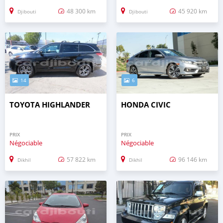
48 300 km
45 920 km
Djibouti
Djibouti
14
6
TOYOTA HIGHLANDER
HONDA CIVIC
PRIX
PRIX
Négociable
Négociable
57 822 km
96 146 km
Dikhil
Dikhil