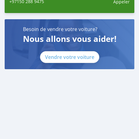
+97150 288 9475
Appeler
Besoin de vendre votre voiture?
Nous allons vous aider!
Vendre votre voiture