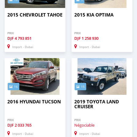
2015 CHEVROLET TAHOE
2015 KIA OPTIMA
PRIX
PRIX
DJF
4 793 851
DJF
1 258 930
Import - Dubai
Import - Dubai
16
15
2016 HYUNDAI TUCSON
2019 TOYOTA LAND
CRUISER
PRIX
PRIX
DJF
2 033 765
Négociable
Import - Dubai
Import - Dubai