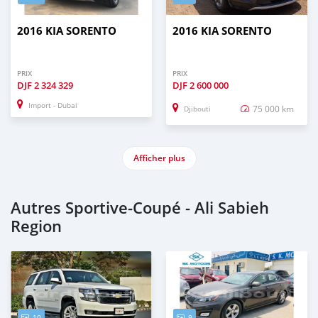
2016 KIA SORENTO
2016 KIA SORENTO
PRIX
PRIX
DJF
2 324 329
DJF
2 600 000
Import - Dubai
75 000 km
Djibouti
Afficher plus
Autres Sportive‒Coupé - Ali Sabieh
Region
10
9