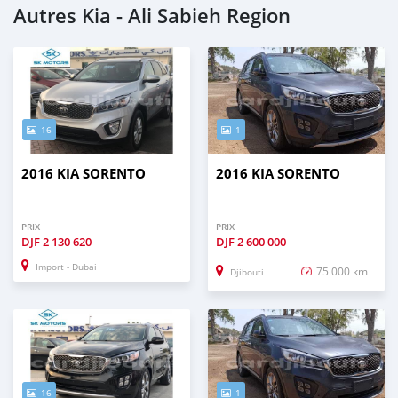
Autres Kia - Ali Sabieh Region
16
1
2016 KIA SORENTO
2016 KIA SORENTO
PRIX
PRIX
DJF
2 130 620
DJF
2 600 000
Import - Dubai
75 000 km
Djibouti
16
1