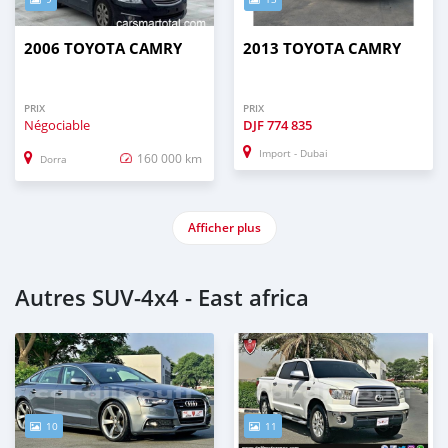
2006 TOYOTA CAMRY
2013 TOYOTA CAMRY
PRIX
PRIX
Négociable
DJF
774 835
Import - Dubai
160 000 km
Dorra
Afficher plus
Autres SUV‒4x4 - East africa
10
11