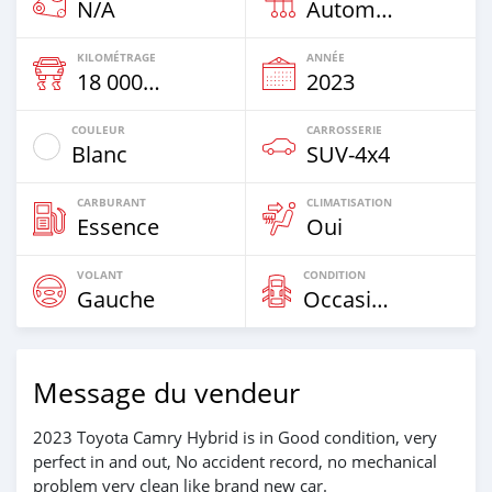
N/A
Automatique
KILOMÉTRAGE
ANNÉE
18 000 Km
2023
COULEUR
CARROSSERIE
Blanc
SUV‒4x4
CARBURANT
CLIMATISATION
Essence
Oui
VOLANT
CONDITION
Gauche
Occasion
Message du vendeur
2023 Toyota Camry Hybrid is in Good condition, very
perfect in and out, No accident record, no mechanical
problem very clean like brand new car.