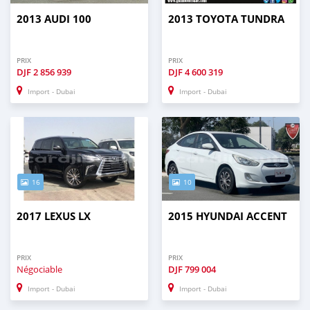
2013 AUDI 100
2013 TOYOTA TUNDRA
PRIX
PRIX
DJF
2 856 939
DJF
4 600 319
Import - Dubai
Import - Dubai
16
10
2017 LEXUS LX
2015 HYUNDAI ACCENT
PRIX
PRIX
Négociable
DJF
799 004
Import - Dubai
Import - Dubai