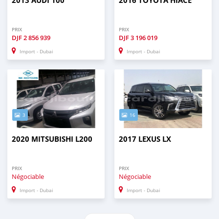
2013 AUDI 100
2016 TOYOTA HIACE
PRIX
PRIX
DJF
2 856 939
DJF
3 196 019
Import - Dubai
Import - Dubai
3
16
2020 MITSUBISHI L200
2017 LEXUS LX
PRIX
PRIX
Négociable
Négociable
Import - Dubai
Import - Dubai