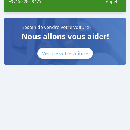
+97150 288 9475
Appeler
Besoin de vendre votre voiture?
Nous allons vous aider!
Vendre votre voiture