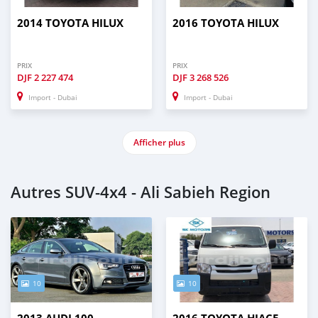
2014 TOYOTA HILUX
2016 TOYOTA HILUX
PRIX
PRIX
DJF
2 227 474
DJF
3 268 526
Import - Dubai
Import - Dubai
Afficher plus
Autres SUV‒4x4 - Ali Sabieh Region
10
10