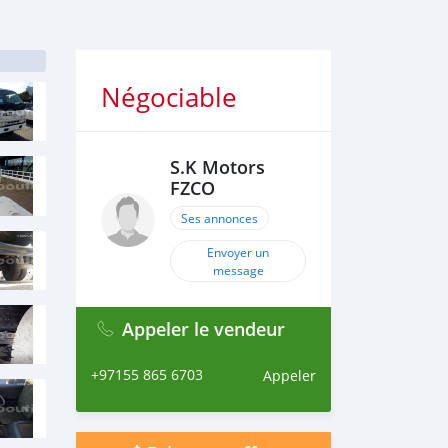
Négociable
S.K Motors
FZCO
Ses annonces
Envoyer un
message
Appeler le vendeur
+97155 865 6703
Appeler