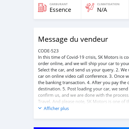
CARBURANT
CLIMATISATION
Essence
N/A
Message du vendeur
CODE-523
In this time of Covid-19 crisis, SK Motors is
order online, and we will ship your car to yo
Select the car, and send us your query. 2. We 
car on online video call conference. 3. Once w
the banking transaction. 4. After you pay the
destination. 5. Post loading your car, we sen
confirm us, and we are done with the process.
Travel. And please note, SK Motors is one of 
customer satisfaction. We are always here, to
Afficher plus