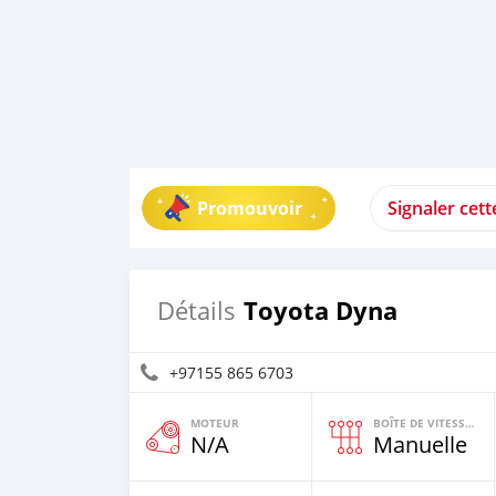
Promouvoir
Signaler cet
Toyota Dyna
Détails
+97155 865 6703
MOTEUR
BOÎTE DE VITESSES
N/A
Manuelle