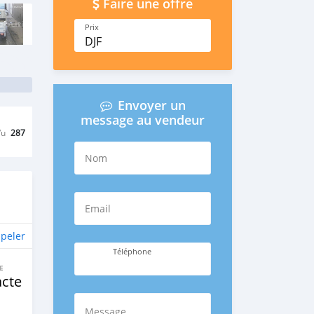
Faire une offre
Prix
DJF
Envoyer un
message au vendeur
Vu
287
Nom
Email
peler
Téléphone
E
cte
Message