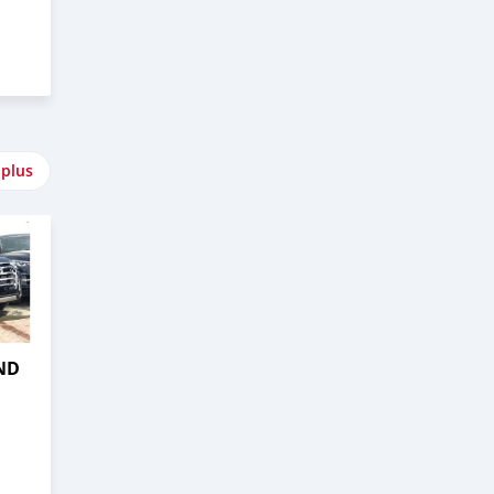
 plus
ND