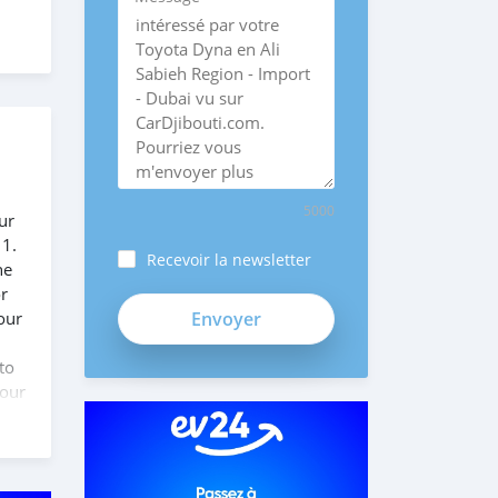
5000
ur
 1.
Recevoir la newsletter
he
or
our
to
 our