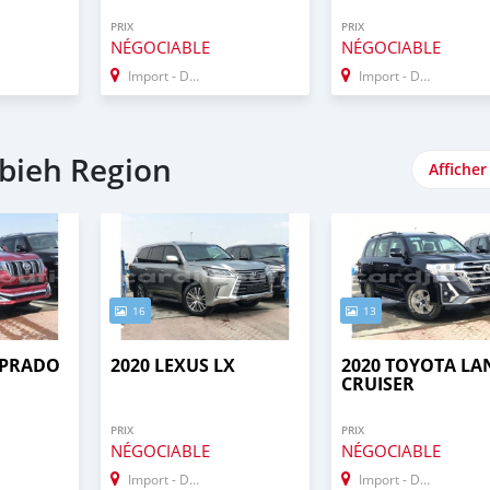
PRIX
PRIX
NÉGOCIABLE
NÉGOCIABLE
Import - Dubai
Import - Dubai
abieh Region
Afficher
16
13
 PRADO
2020 LEXUS LX
2020 TOYOTA LA
CRUISER
PRIX
PRIX
NÉGOCIABLE
NÉGOCIABLE
Import - Dubai
Import - Dubai