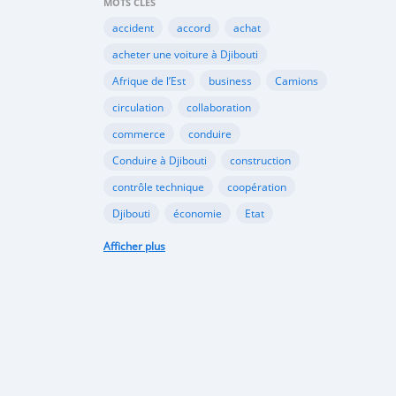
MOTS CLÉS
accident
accord
achat
acheter une voiture à Djibouti
Afrique de l’Est
business
Camions
circulation
collaboration
commerce
conduire
Conduire à Djibouti
construction
contrôle technique
coopération
Djibouti
économie
Etat
habitudes de conduite
Afficher plus
Immatriculer son véhicule à Djibouti
Importation
importer à Djibouti
inauguration
industrie
internet
Kenya
Législation
louer une voiture à Djibouti