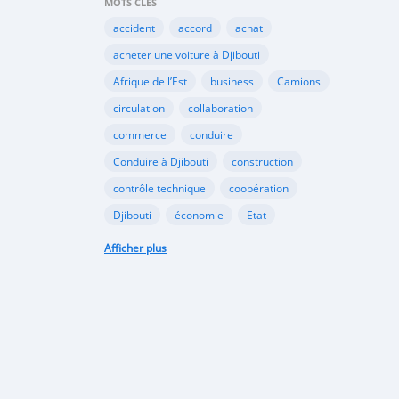
MOTS CLÉS
accident
accord
achat
acheter une voiture à Djibouti
Afrique de l’Est
business
Camions
circulation
collaboration
commerce
conduire
Conduire à Djibouti
construction
contrôle technique
coopération
Djibouti
économie
Etat
habitudes de conduite
Afficher plus
Immatriculer son véhicule à Djibouti
Importation
importer à Djibouti
inauguration
industrie
internet
Kenya
Législation
louer une voiture à Djibouti