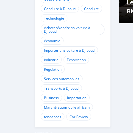
Le
Conduire à Djibouti
Conduite
B
Technologie
Acheter/Vendre sa voiture à
Djibouti
économie
Importer une voiture à Djibouti
industrie
Exportation
Régulation
Services automobiles
Transports à Djibouti
Business
Importation
Marché automobile africain
tendances
Car Review