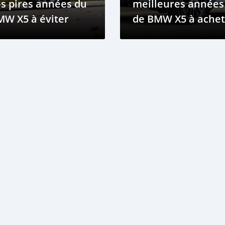
s pires années du
meilleures années
MW X5 à éviter
de BMW X5 à achet
?