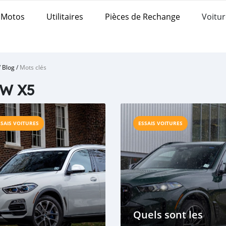
Motos
Utilitaires
Pièces de Rechange
Voitur
/
Blog
/
Mots clés
W X5
SSAIS VOITURES
ESSAIS VOITURES
Quels sont les