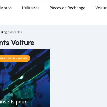
Motos
Utilitaires
Pièces de Rechange
Voitur
/
Blog
/
Mots clés
nts Voiture
NTRETIEN DU VÉHICULE
nseils pour