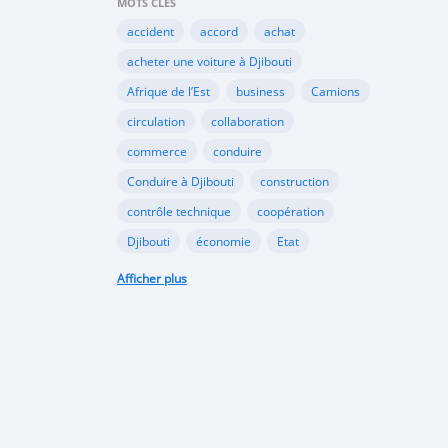
MOTS CLÉS
accident
accord
achat
acheter une voiture à Djibouti
Afrique de l’Est
business
Camions
circulation
collaboration
commerce
conduire
Conduire à Djibouti
construction
contrôle technique
coopération
Djibouti
économie
Etat
habitudes de conduite
Afficher plus
Immatriculer son véhicule à Djibouti
Importation
importer à Djibouti
inauguration
industrie
internet
Kenya
Législation
louer une voiture à Djibouti