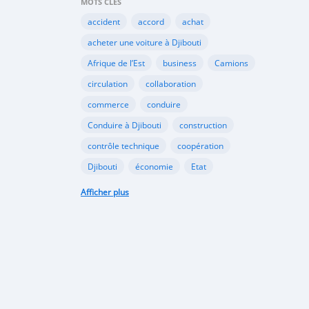
MOTS CLÉS
accident
accord
achat
acheter une voiture à Djibouti
Afrique de l’Est
business
Camions
circulation
collaboration
commerce
conduire
Conduire à Djibouti
construction
contrôle technique
coopération
Djibouti
économie
Etat
habitudes de conduite
Afficher plus
Immatriculer son véhicule à Djibouti
Importation
importer à Djibouti
inauguration
industrie
internet
Kenya
Législation
louer une voiture à Djibouti