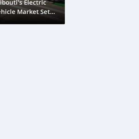
ibouti's Electric
hicle Market Set
or Remarkable
rowth