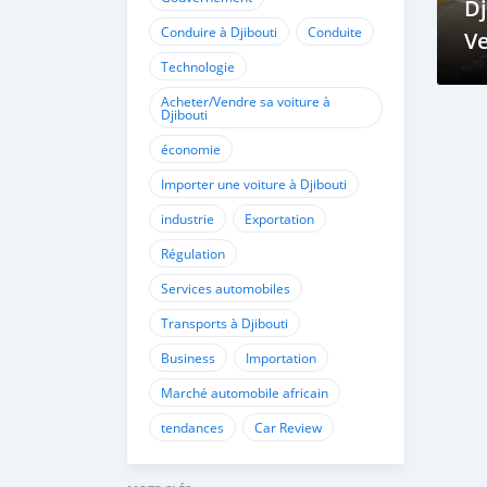
Dj
Conduire à Djibouti
Conduite
Ve
Technologie
f
G
Acheter/Vendre sa voiture à
Djibouti
économie
Importer une voiture à Djibouti
industrie
Exportation
Régulation
Services automobiles
Transports à Djibouti
Business
Importation
Marché automobile africain
tendances
Car Review