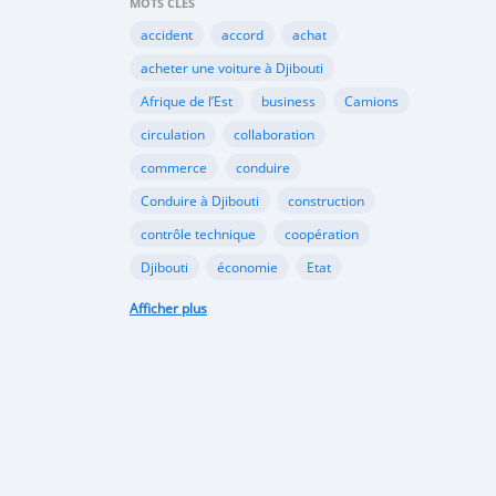
MOTS CLÉS
accident
accord
achat
acheter une voiture à Djibouti
Afrique de l’Est
business
Camions
circulation
collaboration
commerce
conduire
Conduire à Djibouti
construction
contrôle technique
coopération
Djibouti
économie
Etat
habitudes de conduite
Afficher plus
Immatriculer son véhicule à Djibouti
Importation
importer à Djibouti
inauguration
industrie
internet
Kenya
Législation
louer une voiture à Djibouti