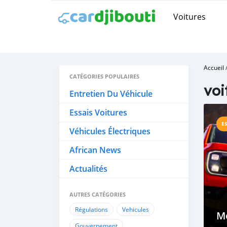
Voitures
Accueil
CATÉGORIES POPULAIRES
voi
Entretien Du Véhicule
Essais Voitures
E
Véhicules Électriques
African News
Actualités
AUTRES CATÉGORIES
Régulations
Vehicules
Me
Gouvernement