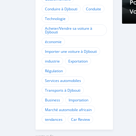
P
Conduire à Djibouti
Conduite
Vo
Technologie
R
Vo
Acheter/Vendre sa voiture à
Djibouti
économie
Importer une voiture à Djibouti
industrie
Exportation
Régulation
Services automobiles
Transports à Djibouti
Business
Importation
Marché automobile africain
tendances
Car Review