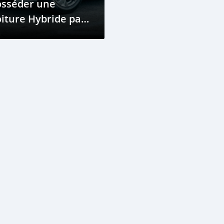
osséder une
iture Hybride par
apport à une
iture Électrique