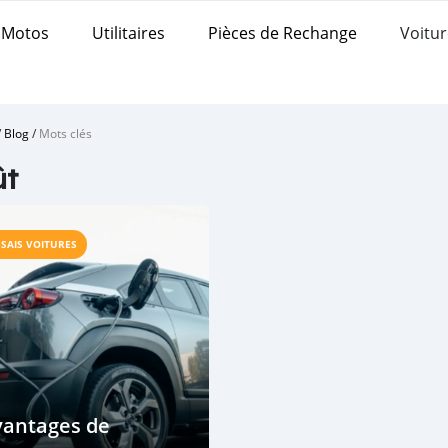
Motos
Utilitaires
Pièces de Rechange
Voitur
/
Blog
/
Mots clés
ût
SSAIS VOITURES
vantages de