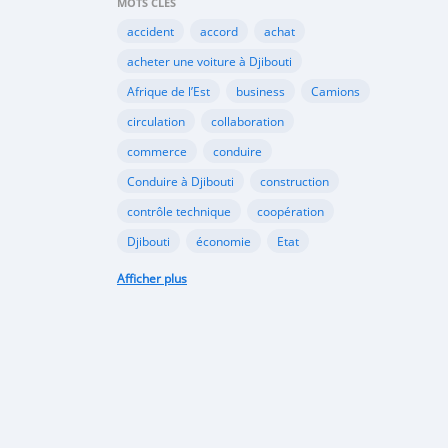
MOTS CLÉS
accident
accord
achat
acheter une voiture à Djibouti
Afrique de l’Est
business
Camions
circulation
collaboration
commerce
conduire
Conduire à Djibouti
construction
contrôle technique
coopération
Djibouti
économie
Etat
habitudes de conduite
Afficher plus
Immatriculer son véhicule à Djibouti
Importation
importer à Djibouti
inauguration
industrie
internet
Kenya
Législation
louer une voiture à Djibouti