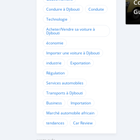
C
Conduire à Djibouti
Conduite
Gu
Technologie
Ut
Acheter/Vendre sa voiture à
Djibouti
économie
Importer une voiture à Djibouti
industrie
Exportation
Régulation
Services automobiles
Transports à Djibouti
Business
Importation
Marché automobile africain
tendances
Car Review