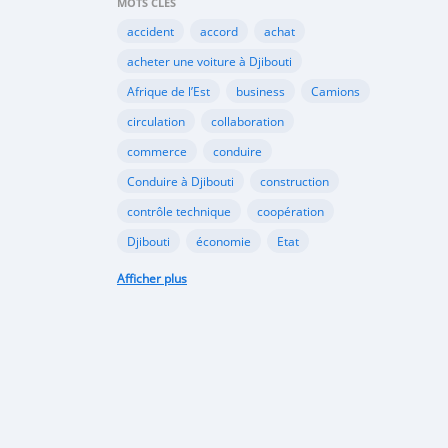
MOTS CLÉS
accident
accord
achat
acheter une voiture à Djibouti
Afrique de l’Est
business
Camions
circulation
collaboration
commerce
conduire
Conduire à Djibouti
construction
contrôle technique
coopération
Djibouti
économie
Etat
habitudes de conduite
Afficher plus
Immatriculer son véhicule à Djibouti
Importation
importer à Djibouti
inauguration
industrie
internet
Kenya
Législation
louer une voiture à Djibouti