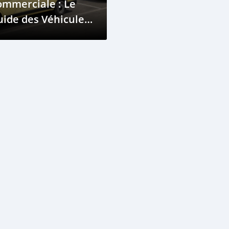
ommerciale : Le
ide des Véhicules
ilitaires à Djibouti