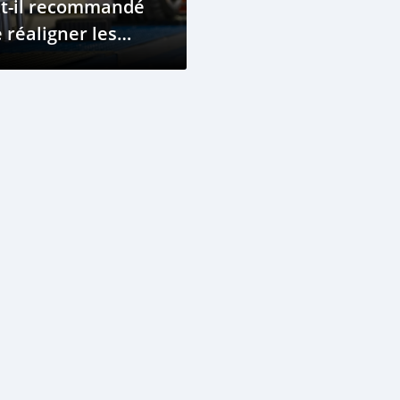
st-il recommandé
 réaligner les
ues ?