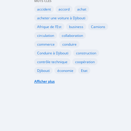
MOTS CLÉS
accident
accord
achat
acheter une voiture à Djibouti
Afrique de l’Est
business
Camions
circulation
collaboration
commerce
conduire
Conduire à Djibouti
construction
contrôle technique
coopération
Djibouti
économie
Etat
habitudes de conduite
Afficher plus
Immatriculer son véhicule à Djibouti
Importation
importer à Djibouti
inauguration
industrie
internet
Kenya
Législation
louer une voiture à Djibouti