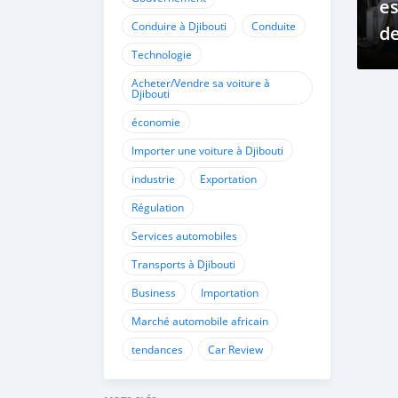
e
Conduire à Djibouti
Conduite
de
Technologie
ro
Acheter/Vendre sa voiture à
Djibouti
économie
Importer une voiture à Djibouti
industrie
Exportation
Régulation
Services automobiles
Transports à Djibouti
Business
Importation
Marché automobile africain
tendances
Car Review