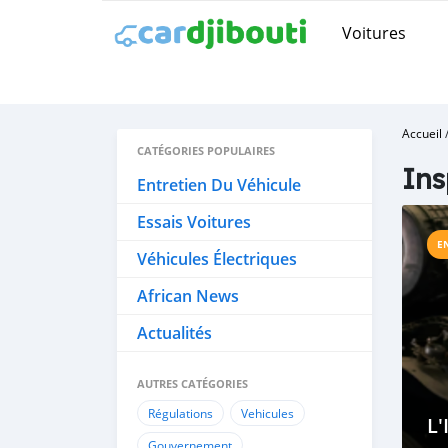
Voitures
Accueil
CATÉGORIES POPULAIRES
Ins
Entretien Du Véhicule
Essais Voitures
E
Véhicules Électriques
African News
Actualités
AUTRES CATÉGORIES
Régulations
Vehicules
L'
Gouvernement