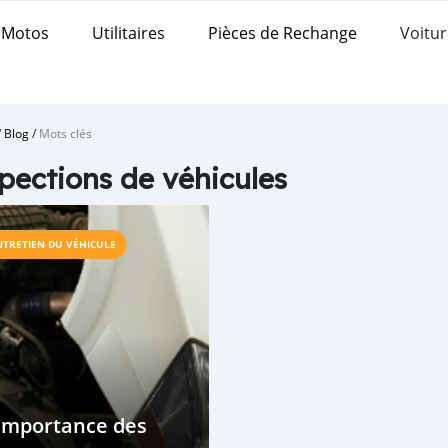
Motos
Utilitaires
Pièces de Rechange
Voitur
/
Blog
/
Mots clés
pections de véhicules
NTRETIEN DU VÉHICULE
Importance des