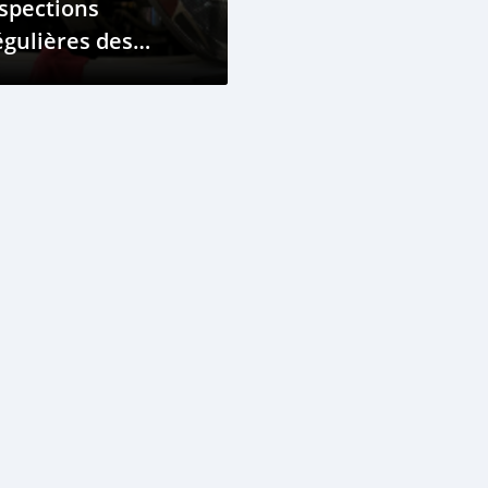
spections
gulières des
hicules : Garder
tre Voiture Sûre
r les Routes de
ibouti