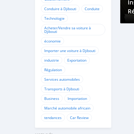
In
Conduire à Djibouti
Conduite
Ré
Technologie
Vé
Vo
Acheter/Vendre sa voiture à
Djibouti
su
économie
Dj
Importer une voiture à Djibouti
industrie
Exportation
Régulation
Services automobiles
Transports à Djibouti
Business
Importation
Marché automobile africain
tendances
Car Review