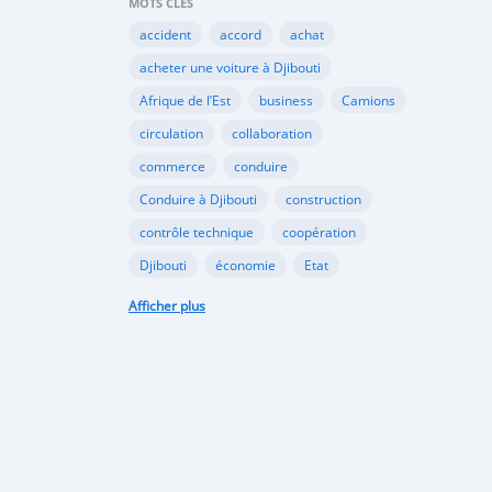
MOTS CLÉS
accident
accord
achat
acheter une voiture à Djibouti
Afrique de l’Est
business
Camions
circulation
collaboration
commerce
conduire
Conduire à Djibouti
construction
contrôle technique
coopération
Djibouti
économie
Etat
habitudes de conduite
Afficher plus
Immatriculer son véhicule à Djibouti
Importation
importer à Djibouti
inauguration
industrie
internet
Kenya
Législation
louer une voiture à Djibouti