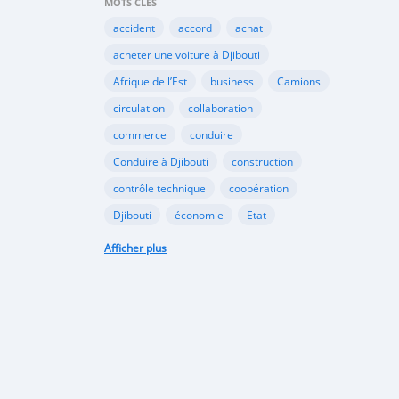
MOTS CLÉS
accident
accord
achat
acheter une voiture à Djibouti
Afrique de l’Est
business
Camions
circulation
collaboration
commerce
conduire
Conduire à Djibouti
construction
contrôle technique
coopération
Djibouti
économie
Etat
habitudes de conduite
Afficher plus
Immatriculer son véhicule à Djibouti
Importation
importer à Djibouti
inauguration
industrie
internet
Kenya
Législation
louer une voiture à Djibouti