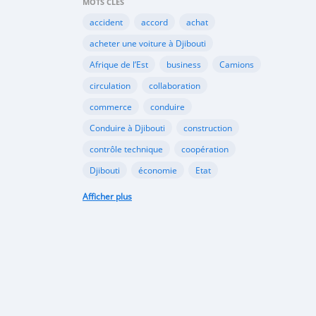
MOTS CLÉS
accident
accord
achat
acheter une voiture à Djibouti
Afrique de l’Est
business
Camions
circulation
collaboration
commerce
conduire
Conduire à Djibouti
construction
contrôle technique
coopération
Djibouti
économie
Etat
habitudes de conduite
Afficher plus
Immatriculer son véhicule à Djibouti
Importation
importer à Djibouti
inauguration
industrie
internet
Kenya
Législation
louer une voiture à Djibouti