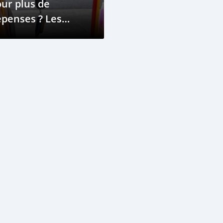
ur plus de
penses ? Les
incipales raisons
ur lesquelles
tre voiture souffre
'une mauvaise
conomie de
arburant