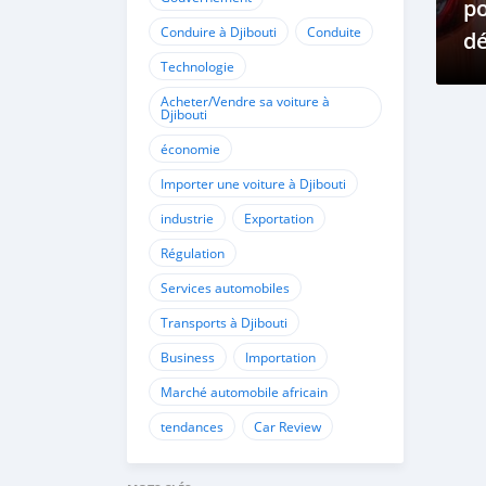
po
Conduire à Djibouti
Conduite
dé
Technologie
pr
po
Acheter/Vendre sa voiture à
Djibouti
vo
économie
d
Importer une voiture à Djibouti
é
industrie
Exportation
c
Régulation
Services automobiles
Transports à Djibouti
Business
Importation
Marché automobile africain
tendances
Car Review